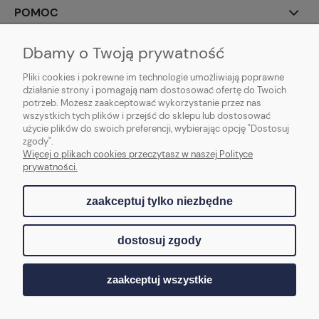
POMOC
INFORMACJE
Dbamy o Twoją prywatność
Pliki cookies i pokrewne im technologie umożliwiają poprawne
O NAS
działanie strony i pomagają nam dostosować ofertę do Twoich
potrzeb. Możesz zaakceptować wykorzystanie przez nas
wszystkich tych plików i przejść do sklepu lub dostosować
użycie plików do swoich preferencji, wybierając opcję "Dostosuj
zgody".
Andrea Landina
Więcej o plikach cookies przeczytasz w naszej Polityce
prywatności.
zaakceptuj tylko niezbędne
pokaż pełną wersję strony
dostosuj zgody
Sklep internetowy Shoper.pl
zaakceptuj wszystkie