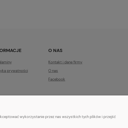
FORMACJE
O NAS
laminy
Kontakt i dane firmy
tyka prywatności
O nas
Facebook
kceptować wykorzystanie przez nas wszystkich tych plików i przejść