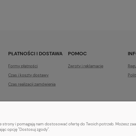
PŁATNOŚCI I DOSTAWA
POMOC
IN
Formy płatności
Zwroty i reklamacje
Regu
Czas i koszty dostawy
Poli
Czas realizacji zamówienia
nie strony i pomagają nam dostosować ofertę do Twoich potrzeb. Możesz zaa
ając opcję "Dostosuj zgody".