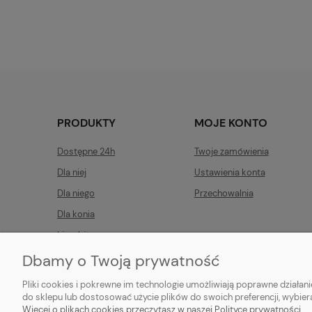
PRODUKTY
MOJE KONTO
Dostępne 24h
Twoje zamówienia
Dla niej
Ustawienia konta
Dla niego
Przechowalnia
Dla konia
Limobits
Linia techniczna
Dbamy o Twoją prywatność
Pliki cookies i pokrewne im technologie umożliwiają poprawne działa
do sklepu lub dostosować użycie plików do swoich preferencji, wybier
Więcej o plikach cookies przeczytasz w naszej Polityce prywatności.