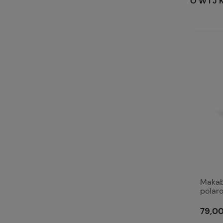
OWIJ
Makabe
polar
79,00