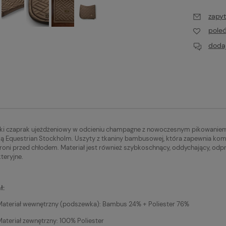
zapyt
pole
dodaj
ki czaprak ujeżdżeniowy w odcieniu champagne z nowoczesnym pikowaniem 
ką Equestrian Stockholm. Uszyty z tkaniny bambusowej, która zapewnia komfo
roni przed chłodem. Materiał jest również szybkoschnący, oddychający, od
teryjne.
ł:
Materiał wewnętrzny (podszewka): Bambus 24% + Poliester 76%
Materiał zewnętrzny: 100% Poliester