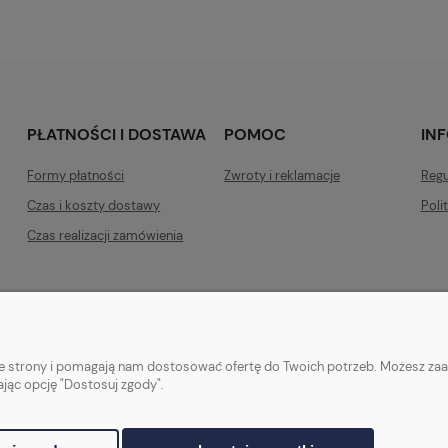
PŁATNOŚCI I DOSTAWA
POMOC
IN
Formy płatności
Zwroty i reklamacje
Regu
Czas i koszty dostawy
Poli
Czas realizacji zamówienia
nie strony i pomagają nam dostosować ofertę do Twoich potrzeb. Możesz zaa
ając opcję "Dostosuj zgody".