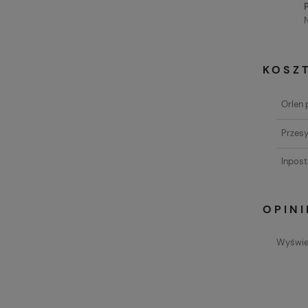
KOSZ
Orlen 
Przesy
Inpos
OPINI
Wyświet