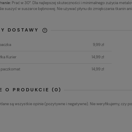
Pranie:
Prać w 30°. Dla najlepszej skuteczności i minimalnego zużycia metalow
Nie suszyć w suszarce bębnowej. Nie używać płynu do zmiękczania tkanin ani
TY DOSTAWY
CENA NIE ZAWIERA
paczka
9,99 zł
EWENTUALNYCH KOSZTÓW
PŁATNOŚCI
łka Kurier
14,99 zł
t paczkomat
14,99 zł
E O PRODUKCIE (0)
lane są wszystkie opinie (pozytywne i negatywne). Nie weryfikujemy, czy po