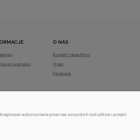
FORMACJE
O NAS
laminy
Kontakt i dane firmy
tyka prywatności
O nas
Facebook
kceptować wykorzystanie przez nas wszystkich tych plików i przejść