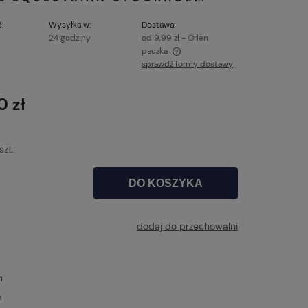
:
Wysyłka w:
Dostawa:
24 godziny
od 9,99 zł
- Orlen
paczka
sprawdź formy dostawy
ena nie zawiera ewentualnych kosztów
łatności
0 zł
szt.
DO KOSZYKA
dodaj do przechowalni
n
m