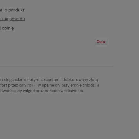
aj o produkt
ć znajomemu
 opinię
i eleganckimi złotymi akcentami. Udekorowany złotą
rt przez cały rok – w upalne dni przyjemnie chłodzi, a
prowadzający wilgoć oraz posiada właściwości