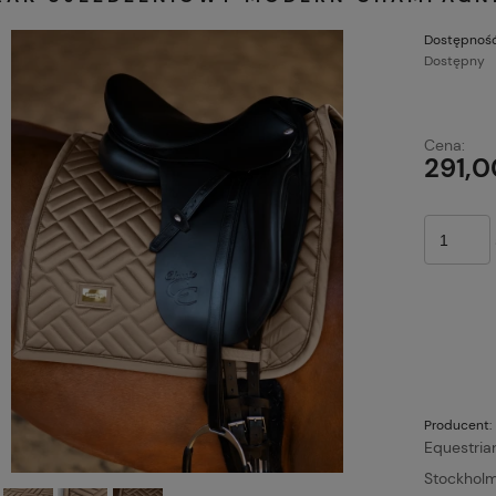
Dostępność
Dostępny
C
Cena:
p
291,0
Producent:
Equestria
Stockhol