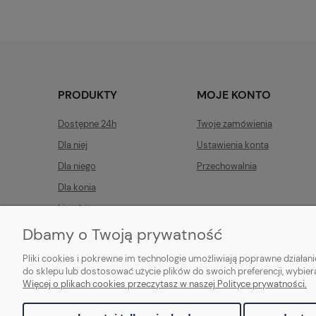
PRODUKTY
MOJE KONTO
Dostępne 24h
Twoje zamówienia
Dla niej
Ustawienia konta
Dla niego
Przechowalnia
Dla konia
Limobits
Linia techniczna
Dbamy o Twoją prywatność
Pliki cookies i pokrewne im technologie umożliwiają poprawne działa
do sklepu lub dostosować użycie plików do swoich preferencji, wybier
Więcej o plikach cookies przeczytasz w naszej Polityce prywatności.
Andrea Landina