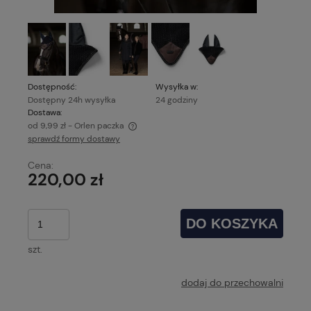
Dostępność:
Wysyłka w:
Dostępny 24h wysyłka
24 godziny
Dostawa:
od 9,99 zł
- Orlen paczka
sprawdź formy dostawy
Cena nie zawiera ewentualnych kosztów płatności
Cena:
220,00 zł
DO KOSZYKA
szt.
dodaj do przechowalni