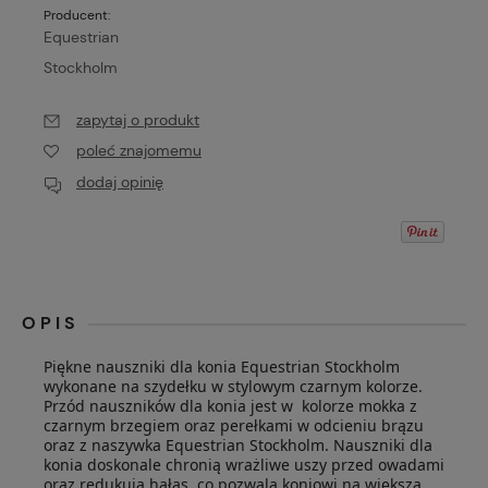
Producent:
Equestrian
Stockholm
zapytaj o produkt
poleć znajomemu
dodaj opinię
OPIS
Piękne nauszniki dla konia Equestrian Stockholm
wykonane na szydełku w stylowym czarnym kolorze.
Przód nauszników dla konia jest w kolorze mokka z
czarnym brzegiem oraz perełkami w odcieniu brązu
oraz z naszywka Equestrian Stockholm. Nauszniki dla
konia doskonale chronią wrażliwe uszy przed owadami
oraz redukują hałas, co pozwala koniowi na większa