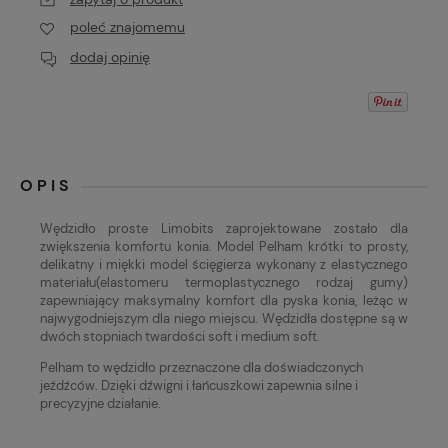
poleć znajomemu
dodaj opinię
OPIS
Wędzidło proste Limobits zaprojektowane zostało dla
zwiększenia komfortu konia. Model Pelham krótki to prosty,
delikatny i miękki model ścięgierza wykonany z elastycznego
materiału(elastomeru termoplastycznego rodzaj gumy)
zapewniający maksymalny komfort dla pyska konia, leżąc w
najwygodniejszym dla niego miejscu. Wędzidła dostępne są w
dwóch stopniach twardości soft i medium soft.
Pelham to wędzidło przeznaczone dla doświadczonych
jeźdźców. Dzięki dźwigni i łańcuszkowi zapewnia silne i
precyzyjne działanie.