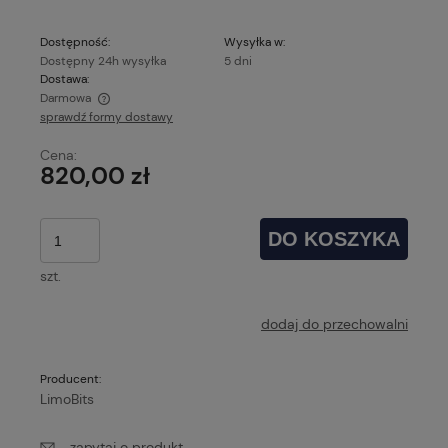
Dostępność:
Wysyłka w:
Dostępny 24h wysyłka
5 dni
Dostawa:
Darmowa
sprawdź formy dostawy
Cena nie zawiera ewentualnych kosztów płatności
Cena:
820,00 zł
DO KOSZYKA
szt.
dodaj do przechowalni
Producent:
LimoBits
zapytaj o produkt