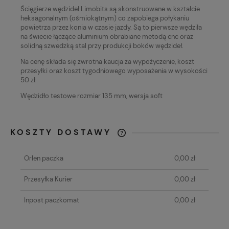
Ścięgierze wędzideł Limobits są skonstruowane w kształcie
heksagonalnym (ośmiokątnym) co zapobiega połykaniu
powietrza przez konia w czasie jazdy. Są to pierwsze wędziła
na świecie łączące aluminium obrabiane metodą cnc oraz
solidną szwedzką stal przy produkcji boków wędzideł.
Na cenę składa się zwrotna kaucja za wypożyczenie, koszt
przesyłki oraz koszt tygodniowego wyposażenia w wysokości
50 zł.
Wędzidło testowe rozmiar 135 mm, wersja soft
KOSZTY DOSTAWY
CENA NIE ZAWIERA EWENTUALNYCH
KOSZTÓW PŁATNOŚCI
Orlen paczka
0,00 zł
Przesyłka Kurier
0,00 zł
Inpost paczkomat
0,00 zł