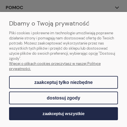
POMOC
INFORMACJE
Dbamy o Twoją prywatność
Pliki cookies i pokrewne im technologie umożliwiają poprawne
O NAS
działanie strony i pomagają nam dostosować ofertę do Twoich
potrzeb. Możesz zaakceptować wykorzystanie przez nas
wszystkich tych plików i przejść do sklepu lub dostosować
użycie plików do swoich preferencji, wybierając opcję "Dostosuj
zgody".
Andrea Landina
Więcej o plikach cookies przeczytasz w naszej Polityce
prywatności.
zaakceptuj tylko niezbędne
pokaż pełną wersję strony
dostosuj zgody
Sklep internetowy Shoper.pl
zaakceptuj wszystkie