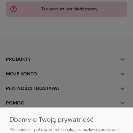
Ten produkt jest niedostępny.
PRODUKTY
MOJE KONTO
PŁATNOŚCI I DOSTAWA
POMOC
INFORMACJE
Dbamy o Twoją prywatność
Pliki cookies i pokrewne im technologie umożliwiają poprawne
O NAS