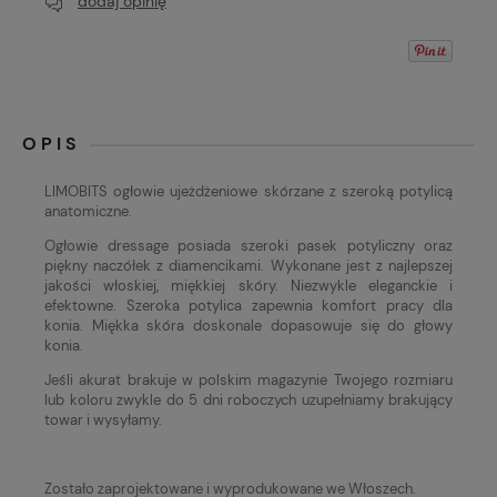
dodaj opinię
OPIS
LIMOBITS ogłowie ujeżdżeniowe skórzane z szeroką potylicą
anatomiczne.
Ogłowie dressage posiada szeroki pasek potyliczny oraz
piękny naczółek z diamencikami. Wykonane jest z najlepszej
jakości włoskiej, miękkiej skóry. Niezwykle eleganckie i
efektowne. Szeroka potylica zapewnia komfort pracy dla
konia. Miękka skóra doskonale dopasowuje się do głowy
konia.
Jeśli akurat brakuje w polskim magazynie Twojego rozmiaru
lub koloru zwykle do 5 dni roboczych uzupełniamy brakujący
towar i wysyłamy.
Zostało zaprojektowane i wyprodukowane we Włoszech.