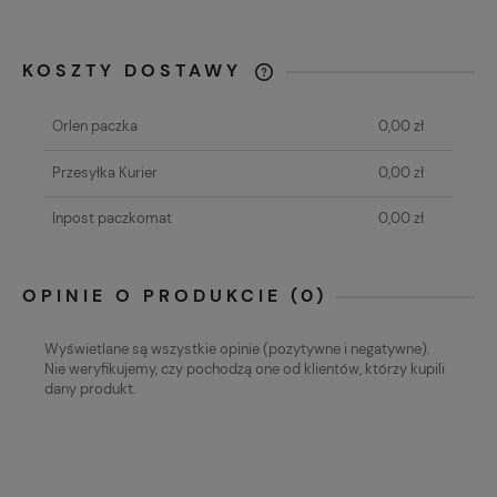
KOSZTY DOSTAWY
CENA NIE ZAWIERA EWENTUALNYCH
KOSZTÓW PŁATNOŚCI
Orlen paczka
0,00 zł
Przesyłka Kurier
0,00 zł
Inpost paczkomat
0,00 zł
OPINIE O PRODUKCIE (0)
Wyświetlane są wszystkie opinie (pozytywne i negatywne).
Nie weryfikujemy, czy pochodzą one od klientów, którzy kupili
dany produkt.