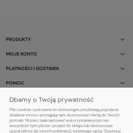
PRODUKTY
MOJE KONTO
PŁATNOŚCI I DOSTAWA
POMOC
INFORMACJE
Dbamy o Twoją prywatność
Pliki cookies i pokrewne im technologie umożliwiają poprawne
O NAS
działanie strony i pomagają nam dostosować ofertę do Twoich
potrzeb. Możesz zaakceptować wykorzystanie przez nas
wszystkich tych plików i przejść do sklepu lub dostosować
użycie plików do swoich preferencji, wybierając opcję "Dostosuj