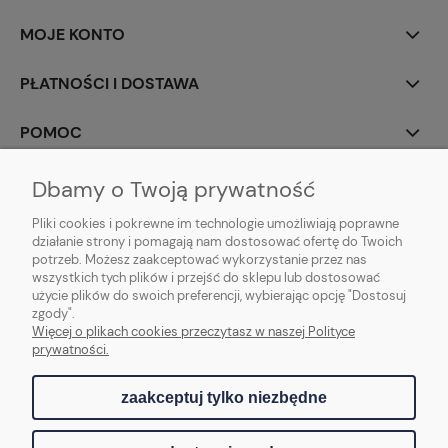
MOJE KONTO
PŁATNOŚCI I DOSTAWA
POMOC
INFORMACJE
Dbamy o Twoją prywatność
Pliki cookies i pokrewne im technologie umożliwiają poprawne
O NAS
działanie strony i pomagają nam dostosować ofertę do Twoich
potrzeb. Możesz zaakceptować wykorzystanie przez nas
wszystkich tych plików i przejść do sklepu lub dostosować
użycie plików do swoich preferencji, wybierając opcję "Dostosuj
zgody".
Andrea Landina
Więcej o plikach cookies przeczytasz w naszej Polityce
prywatności.
zaakceptuj tylko niezbędne
pokaż pełną wersję strony